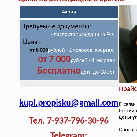
Акция
Требуемые документы:
- паспорта гражданина РФ;
Цена :
от 8 000
рублей - 1 человек (квартал)
от 7 000
рублей - 1 человек
Бесплатно
дети до 18 лет
Прайс
kupi.propisku@gmail.com
В связи
России 
цены у
Тел. 7-937-796-30-96
Обновле
Telegram: