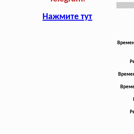
Нажмите тут
Времен
Р
Времен
Време
Р