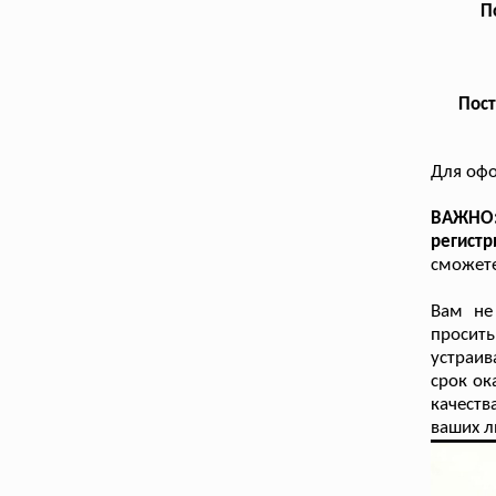
П
Пост
Для офо
ВАЖНО: 
регистр
сможете
Вам не
просит
устраи
срок ок
качеств
ваших л