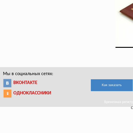
Мы в социальных сетях:
ВКОНТАКТЕ
Как заказать
ОДНОКЛАССНИКИ
Временная регистра
С