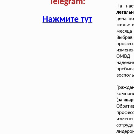
Telegram:
На нас
легаль
Нажмите тут
цена п
жилье в
месяца
Выбрав
профес
изменен
ОМВД Р
надежн
пребыв
восполь
Граждан
компани
(за квар
Обрати
профес
изменен
сотрудн
лидеро