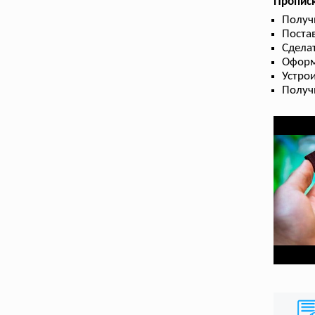
Пропис
Получ
Поста
Сдела
Оформ
Устрои
Получ