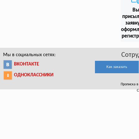
В
присыл
заявк
оформл
регист
Сотру
Мы в социальных сетях:
ВКОНТАКТЕ
Как заказать
ОДНОКЛАССНИКИ
Прописка в 
С