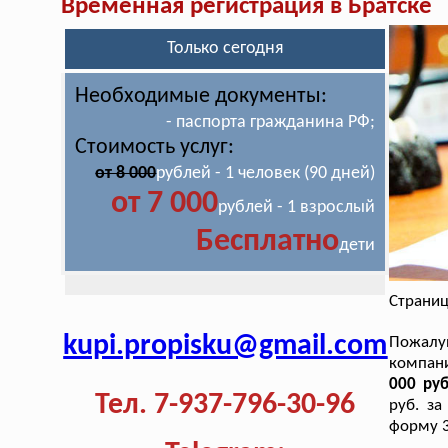
Временная регистрация в Братске
Только сегодня
Необходимые документы:
- паспорта гражданина РФ;
Стоимость услуг:
от 8 000
рублей - 1 человек (90 дней)
от 7 000
рублей - 1 взрослый
Бесплатно
дети
Страниц
kupi.propisku@gmail.com
Пожалуй
компан
000 руб
Тел. 7-937-796-30-96
руб. за
форму 3