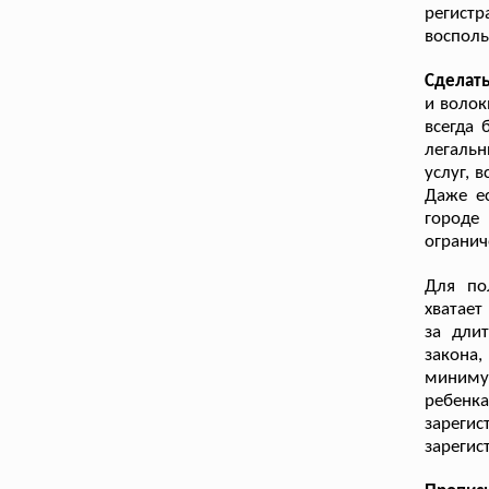
регистр
воспол
Сделат
и волок
всегда 
легаль
услуг, 
Даже е
городе
огранич
Для по
хватает
за дли
закона
минимум
ребенк
зареги
зарегис